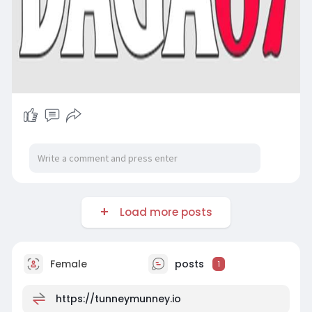
Load more posts
Female
posts
1
https://tunneymunney.io