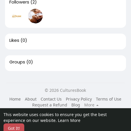
Followers
(2)
Likes
(0)
Groups
(0)
© 2026 CulturesBook
Home
About
Contact Us
Privacy Policy
Terms of Use
Request a Refund
Blog
More
Language
This website uses cookies to ensure you get the best
experience on our website.
Learn More
Got It!