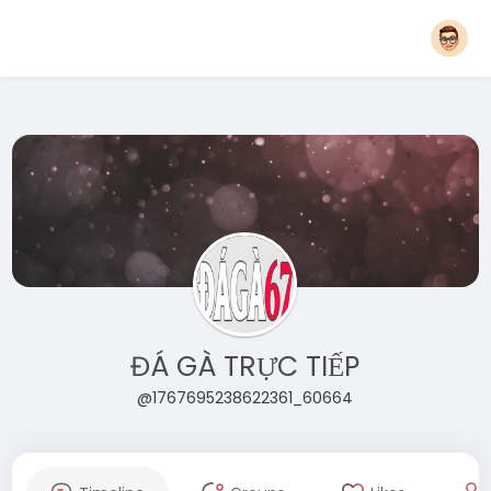
ĐÁ GÀ TRỰC TIẾP
@1767695238622361_60664