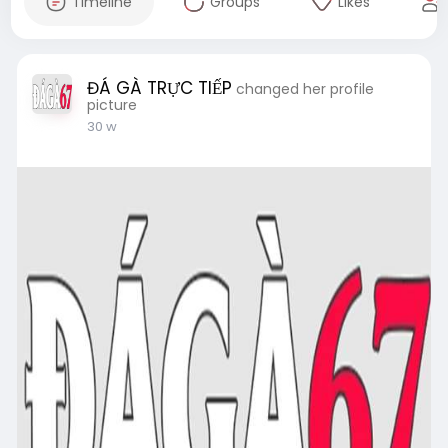
Timeline
Groups
Likes
ĐÁ GÀ TRỰC TIẾP
changed her profile
picture
30 w