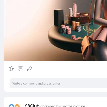
S8Club
changed his profile picture