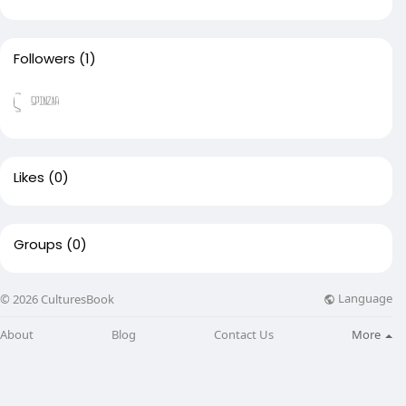
Followers
(1)
Likes
(0)
Groups
(0)
Language
© 2026 CulturesBook
About
Blog
Contact Us
More