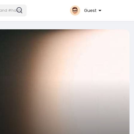
Guest