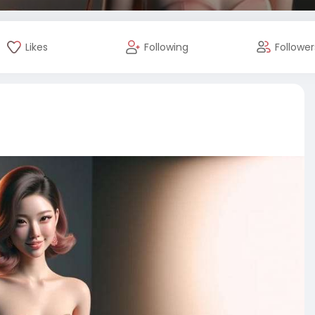
Likes
Following
Follower