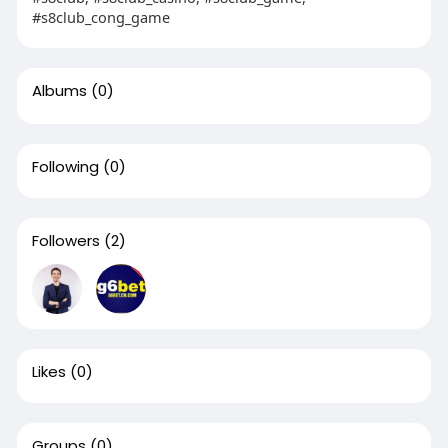
#s8club_cong_game
Albums
(0)
Following
(0)
Followers
(2)
Likes
(0)
Groups
(0)