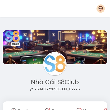
Nhà Cái S8Club
@1768486720905038_62276