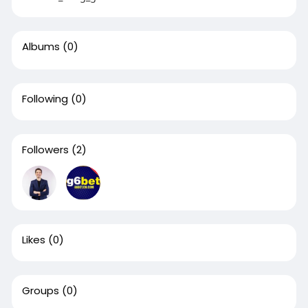
Albums
(0)
Following
(0)
Followers
(2)
Likes
(0)
Groups
(0)