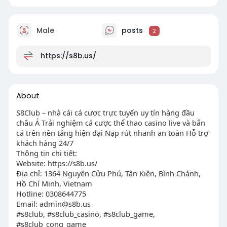
Male
posts
2
https://s8b.us/
About
S8Club – nhà cái cá cược trực tuyến uy tín hàng đầu
châu Á Trải nghiệm cá cược thể thao casino live và bắn
cá trên nền tảng hiện đại Nạp rút nhanh an toàn Hỗ trợ
khách hàng 24/7
Thông tin chi tiết:
Website: https://s8b.us/
Địa chỉ: 1364 Nguyễn Cửu Phú, Tân Kiên, Bình Chánh,
Hồ Chí Minh, Vietnam
Hotline: 0308644775
Email:
admin@s8b.us
#s8club, #s8club_casino, #s8club_game,
#s8club_cong_game