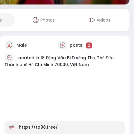
s
Photos
Videos
Male
posts
2
Located in 18 Đặng Văn Bi,Trường Thọ, Thủ Đức,
Thành phố Hồ Chí Minh 70000, Việt Nam
https://ta88.free/