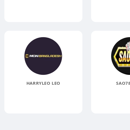
HARRYLEO LEO
SAO78