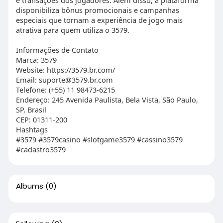
e transações dos jogadores. Além disso, a plataforma
disponibiliza bônus promocionais e campanhas
especiais que tornam a experiência de jogo mais
atrativa para quem utiliza o 3579.
Informações de Contato
Marca: 3579
Website: https://3579.br.com/
Email:
suporte@3579.br.com
Telefone: (+55) 11 98473-6215
Endereço: 245 Avenida Paulista, Bela Vista, São Paulo,
SP, Brasil
CEP: 01311-200
Hashtags
#3579 #3579casino #slotgame3579 #cassino3579
#cadastro3579
Albums
(0)