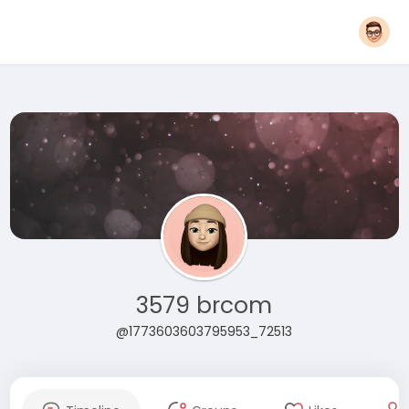
3579 brcom
@1773603603795953_72513