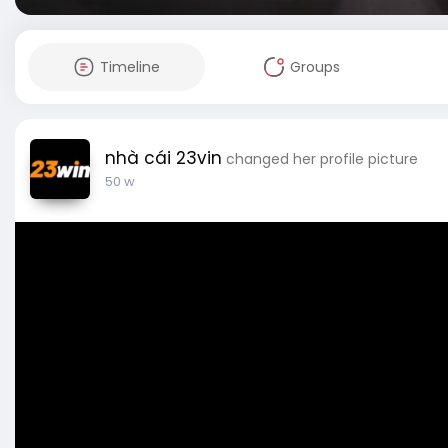
Timeline
Groups
nhà cái 23vin
changed her profile picture
50 w