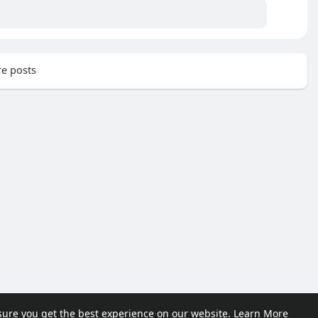
e posts
sure you get the best experience on our website.
Learn More