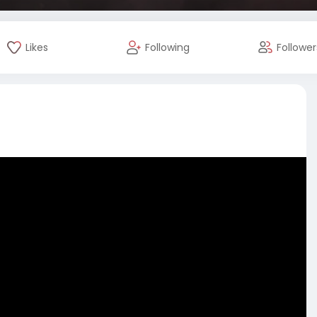
Likes
Following
Follower