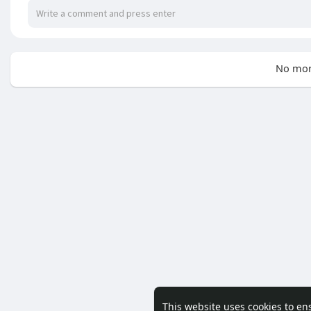
No mor
This website uses cookies to en