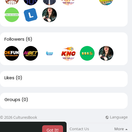
Followers
(6)
Likes
(0)
Groups
(0)
Language
© 2026 CulturesBook
About
Blog
Contact Us
More
Got It!