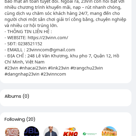
bảo mật an toàn tuyệt đối. Ngoài ra, 23Vin còn nổi bật với
nhiều chương trình khuyến mãi, nạp – rút nhanh chóng,
cùng dịch vụ chăm sóc khách hàng 24/7, mang đến cho
người chơi một sân chơi giải trí công bằng, chuyên nghiệp
và nhiều cơ hội trúng lớn.
- THÔNG TIN LIÊN HỆ :
- WEBSITE: https://23vinn.com/
- SĐT: 0238521152
- EMAILL :
23vinncom@gmail.com
- ĐỊA CHỈ : 248 Lê Văn Khương, khu pho 7, Quận 12, Hồ
Chí Minh, Việt Nam
#23vin #nhacai23vin #link23vin #trangchu23vin
#dangnhap23vin #23vinncom
Albums
(0)
Following
(20)