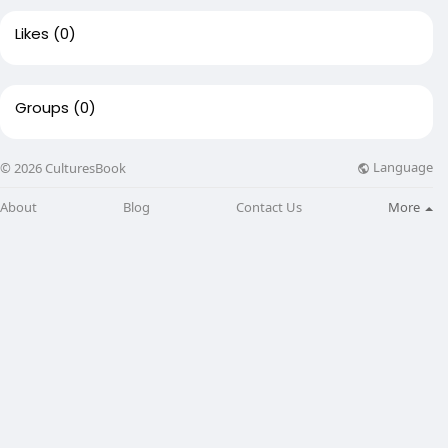
Likes
(0)
Groups
(0)
Language
© 2026 CulturesBook
About
Blog
Contact Us
More