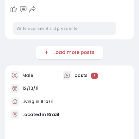
Load more posts
Male
posts
3
12/10/11
Living in Brazil
Located in Brazil