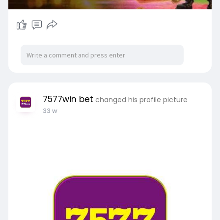
7577win bet
changed his profile picture
33 w