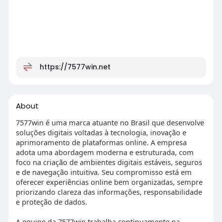
https://7577win.net
About
7577win é uma marca atuante no Brasil que desenvolve
soluções digitais voltadas à tecnologia, inovação e
aprimoramento de plataformas online. A empresa
adota uma abordagem moderna e estruturada, com
foco na criação de ambientes digitais estáveis, seguros
e de navegação intuitiva. Seu compromisso está em
oferecer experiências online bem organizadas, sempre
priorizando clareza das informações, responsabilidade
e proteção de dados.
A equipe da 7577win trabalha continuamente na