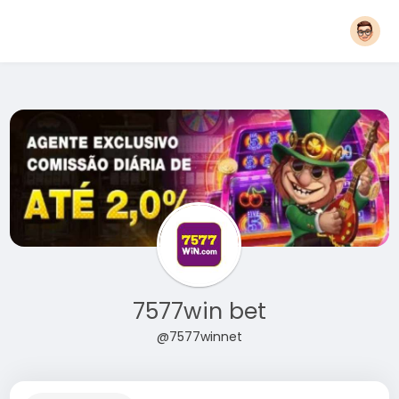
7577win bet
@7577winnet