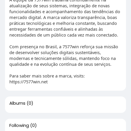
atualização de seus sistemas, integração de novas
funcionalidades e acompanhamento das tendências do
mercado digital. A marca valoriza transparência, boas
práticas tecnológicas e melhoria constante, buscando
entregar ferramentas confiáveis e alinhadas às
necessidades de um público cada vez mais conectado.
Com presença no Brasil, a 7577win reforça sua missão
de desenvolver soluções digitais sustentáveis,
modernas e tecnicamente sólidas, mantendo foco na
qualidade e na evolução contínua de seus serviços.
Para saber mais sobre a marca, visits:
https://7577win.net
Albums
(0)
Following
(0)