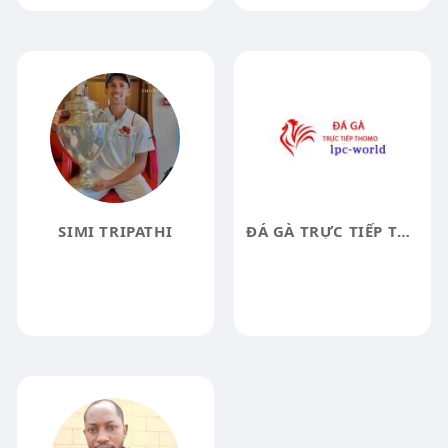
SIMI TRIPATHI
ĐÁ GÀ TRỰC TIẾP THOMO HÔM NAY