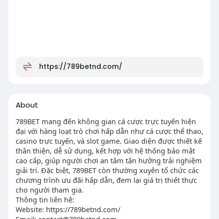
https://789betnd.com/
About
789BET mang đến không gian cá cược trực tuyến hiện
đại với hàng loạt trò chơi hấp dẫn như cá cược thể thao,
casino trực tuyến, và slot game. Giao diện được thiết kế
thân thiện, dễ sử dụng, kết hợp với hệ thống bảo mật
cao cấp, giúp người chơi an tâm tận hưởng trải nghiệm
giải trí. Đặc biệt, 789BET còn thường xuyên tổ chức các
chương trình ưu đãi hấp dẫn, đem lại giá trị thiết thực
cho người tham gia.
Thông tin liên hệ:
Website: https://789betnd.com/
Email:
contact@789betnd.com