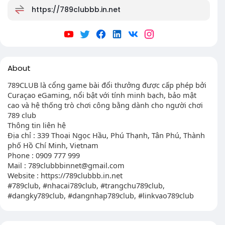
https://789clubbb.in.net
About
789CLUB là cổng game bài đổi thưởng được cấp phép bởi
Curaçao eGaming, nổi bật với tính minh bạch, bảo mật
cao và hệ thống trò chơi công bằng dành cho người chơi
789 club
Thông tin liên hệ
Địa chỉ : 339 Thoại Ngọc Hầu, Phú Thạnh, Tân Phú, Thành
phố Hồ Chí Minh, Vietnam
Phone : 0909 777 999
Mail :
789clubbbinnet@gmail.com
Website : https://789clubbb.in.net
#789club, #nhacai789club, #trangchu789club,
#dangky789club, #dangnhap789club, #linkvao789club