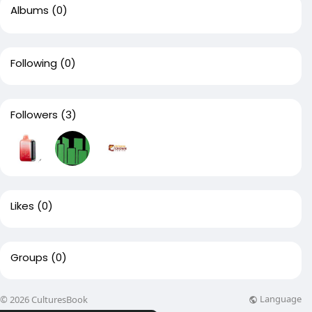
Albums
(0)
Following
(0)
Followers
(3)
Likes
(0)
Groups
(0)
Language
© 2026 CulturesBook