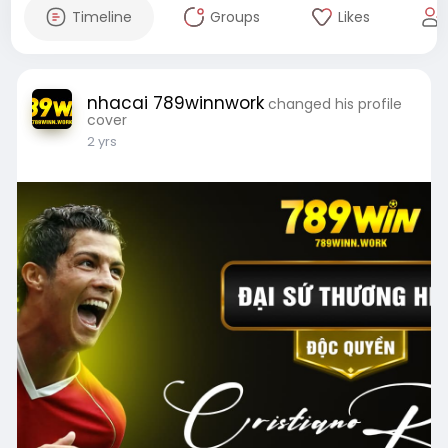
Timeline
Groups
Likes
nhacai 789winnwork
changed his profile
cover
2 yrs