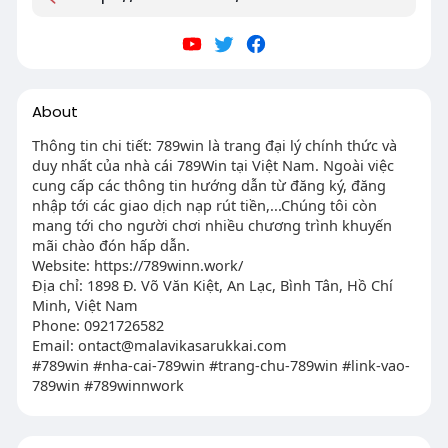
About
Thông tin chi tiết: 789win là trang đại lý chính thức và
duy nhất của nhà cái 789Win tại Việt Nam. Ngoài việc
cung cấp các thông tin hướng dẫn từ đăng ký, đăng
nhập tới các giao dịch nạp rút tiền,...Chúng tôi còn
mang tới cho người chơi nhiều chương trình khuyến
mãi chào đón hấp dẫn.
Website: https://789winn.work/
Địa chỉ: 1898 Đ. Võ Văn Kiệt, An Lạc, Bình Tân, Hồ Chí
Minh, Việt Nam
Phone: 0921726582
Email:
ontact@malavikasarukkai.com
#789win #nha-cai-789win #trang-chu-789win #link-vao-
789win #789winnwork