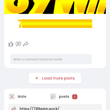
Load more posts
Male
posts
2
https://789winn.work/