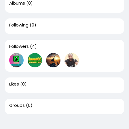
Albums
(0)
Following
(0)
Followers
(4)
Likes
(0)
Groups
(0)