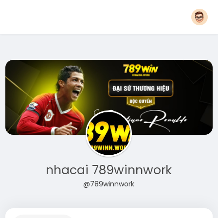
nhacai 789winnwork
@789winnwork