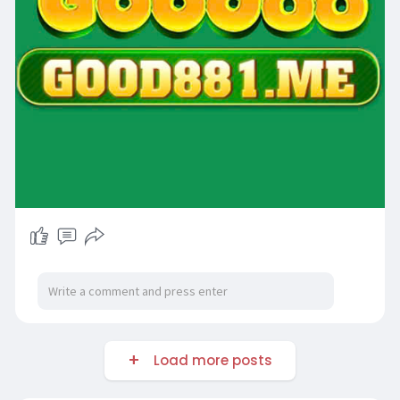
Load more posts