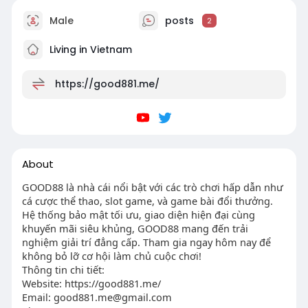
Male
posts
2
Living in Vietnam
https://good881.me/
About
GOOD88 là nhà cái nổi bật với các trò chơi hấp dẫn như
cá cược thể thao, slot game, và game bài đổi thưởng.
Hệ thống bảo mật tối ưu, giao diện hiện đại cùng
khuyến mãi siêu khủng, GOOD88 mang đến trải
nghiệm giải trí đẳng cấp. Tham gia ngay hôm nay để
không bỏ lỡ cơ hội làm chủ cuộc chơi!
Thông tin chi tiết:
Website: https://good881.me/
Email:
good881.me@gmail.com