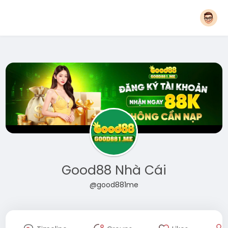
Good88 Nhà Cái
@good881me