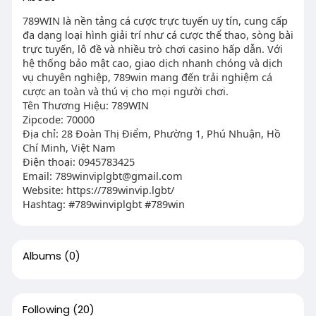
789WIN là nền tảng cá cược trực tuyến uy tín, cung cấp
đa dạng loại hình giải trí như cá cược thể thao, sòng bài
trực tuyến, lô đề và nhiều trò chơi casino hấp dẫn. Với
hệ thống bảo mật cao, giao dịch nhanh chóng và dịch
vụ chuyên nghiệp, 789win mang đến trải nghiệm cá
cược an toàn và thú vị cho mọi người chơi.
Tên Thương Hiệu: 789WIN
Zipcode: 70000
Địa chỉ: 28 Đoàn Thị Điểm, Phường 1, Phú Nhuận, Hồ
Chí Minh, Việt Nam
Điện thoại: 0945783425
Email:
789winviplgbt@gmail.com
Website: https://789winvip.lgbt/
Hashtag: #789winviplgbt #789win
Albums
(0)
Following
(20)