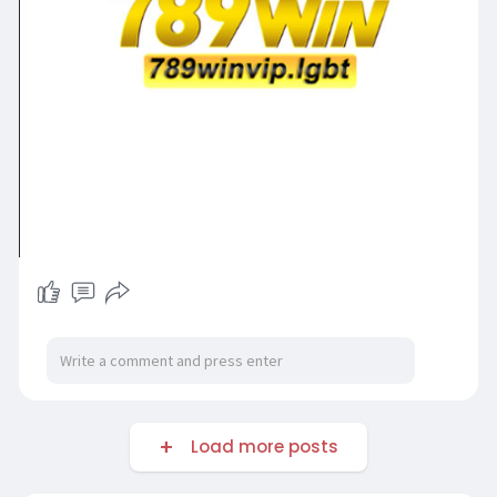
Load more posts