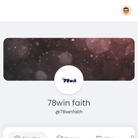
78win faith
@78winfaith