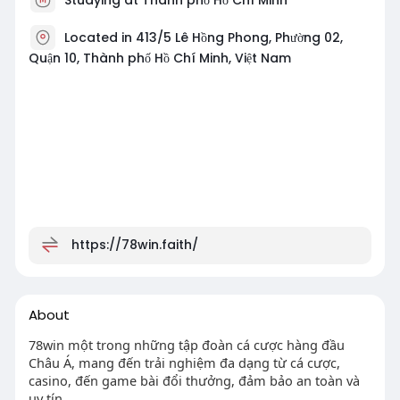
Located in 413/5 Lê Hồng Phong, Phường 02,
Quận 10, Thành phố Hồ Chí Minh, Việt Nam
https://78win.faith/
About
78win một trong những tập đoàn cá cược hàng đầu
Châu Á, mang đến trải nghiệm đa dạng từ cá cược,
casino, đến game bài đổi thưởng, đảm bảo an toàn và
uy tín