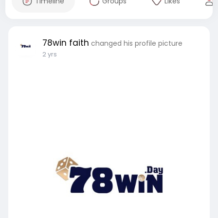
Timeline
Groups
Likes
78win faith
changed his profile picture
2 yrs