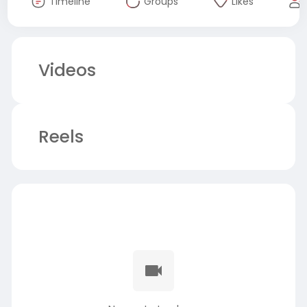
Timeline
Groups
Likes
Videos
Reels