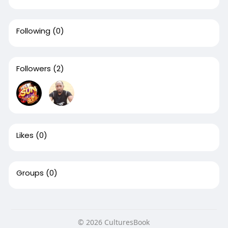
Following
(0)
Followers
(2)
Likes
(0)
Groups
(0)
© 2026 CulturesBook