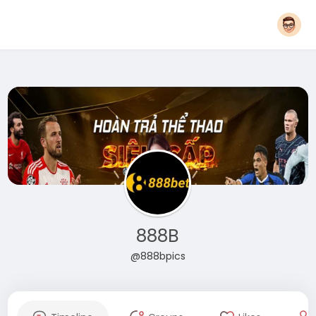
888B
@888bpics