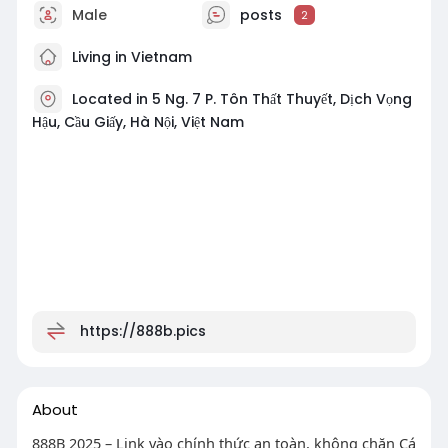
Male
posts
2
Living in Vietnam
Located in 5 Ng. 7 P. Tôn Thất Thuyết, Dịch Vọng
Hậu, Cầu Giấy, Hà Nội, Việt Nam
https://888b.pics
About
888B 2025 – Link vào chính thức an toàn, không chặn Cá