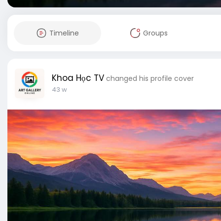
Timeline
Groups
Khoa Học TV
changed his profile cover
43 w