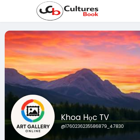
Khoa Học TV
@1760236235586879_47830