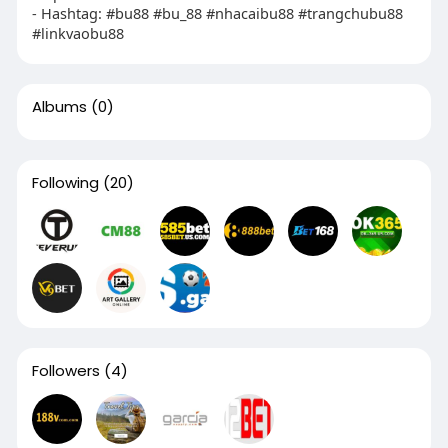
- Hashtag: #bu88 #bu_88 #nhacaibu88 #trangchubu88
#linkvaobu88
Albums
(0)
Following
(20)
Followers
(4)