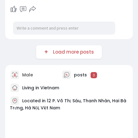
Load more posts
Male
posts
3
Living in Vietnam
Located in 12 P. Võ Thị Sáu, Thanh Nhàn, Hai Bà
Trưng, Hà Nội, Việt Nam