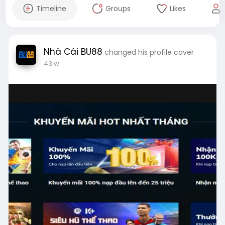
Timeline
Groups
Likes
Nhà Cái BU88
changed his profile cover
43 w