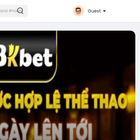
Guest