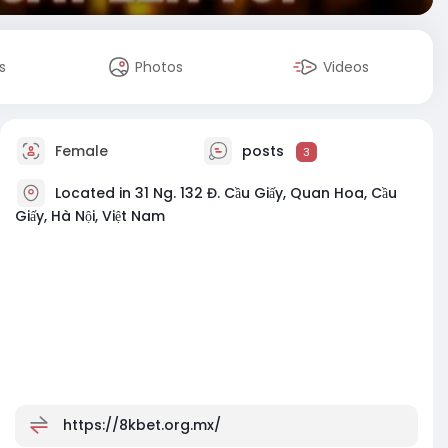
s
Photos
Videos
Female
posts
3
Located in 31 Ng. 132 Đ. Cầu Giấy, Quan Hoa, Cầu
Giấy, Hà Nội, Việt Nam
https://8kbet.org.mx/