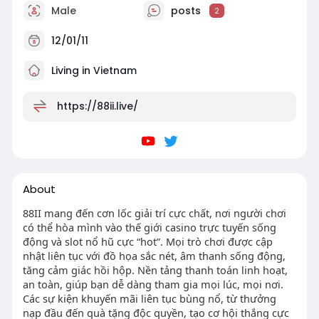
Male
posts
2
12/01/11
Living in Vietnam
https://88ii.live/
About
88II mang đến cơn lốc giải trí cực chất, nơi người chơi
có thể hòa mình vào thế giới casino trực tuyến sống
động và slot nổ hũ cực “hot”. Mọi trò chơi được cập
nhật liên tục với đồ họa sắc nét, âm thanh sống động,
tăng cảm giác hồi hộp. Nền tảng thanh toán linh hoạt,
an toàn, giúp bạn dễ dàng tham gia mọi lúc, mọi nơi.
Các sự kiện khuyến mãi liên tục bùng nổ, từ thưởng
nạp đầu đến quà tặng độc quyền, tạo cơ hội thắng cực