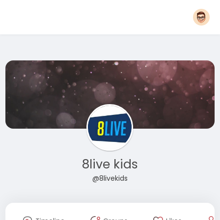
8live kids
@8livekids