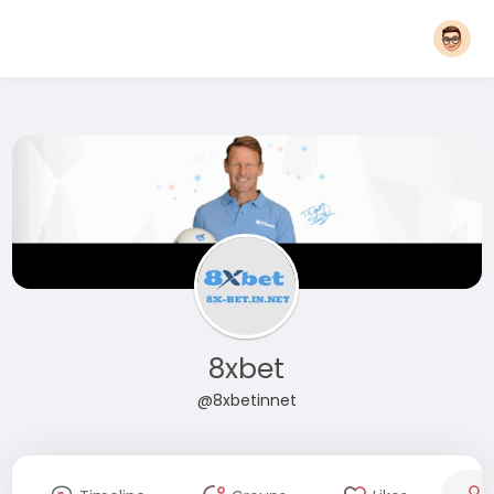
8xbet
@8xbetinnet