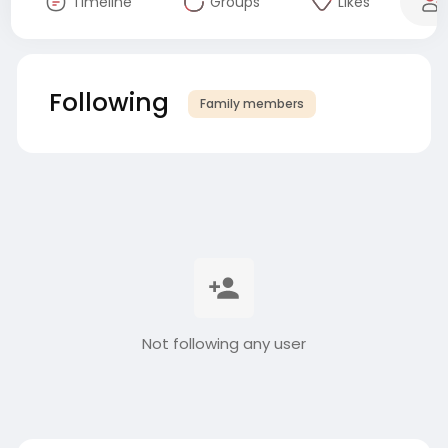
Timeline
Groups
Likes
Following
Family members
Not following any user