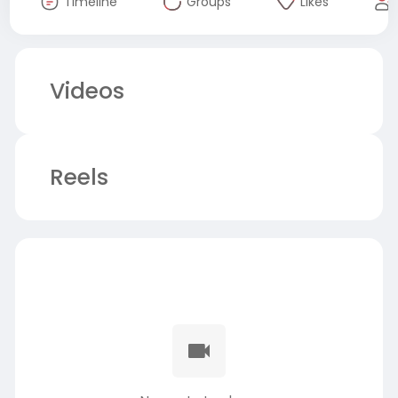
Timeline
Groups
Likes
Videos
Reels