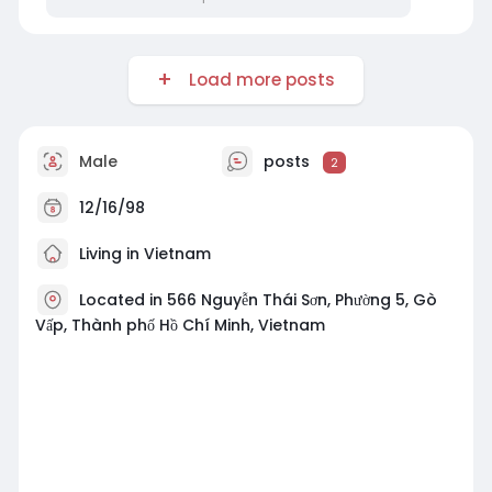
Load more posts
Male
posts
2
12/16/98
Living in Vietnam
Located in 566 Nguyễn Thái Sơn, Phường 5, Gò
Vấp, Thành phố Hồ Chí Minh, Vietnam