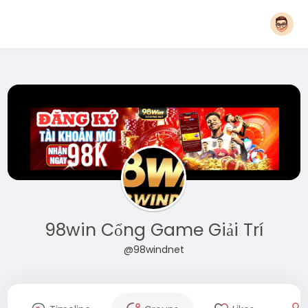
98win Cổng Game Giải Trí
@98windnet