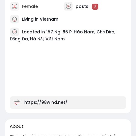
Female
posts
2
Living in Vietnam
Located in 157 Ng. 86 P. Hào Nam, Chợ Dừa,
Đống Đa, Hà Nội, Việt Nam
https://98wind.net/
About