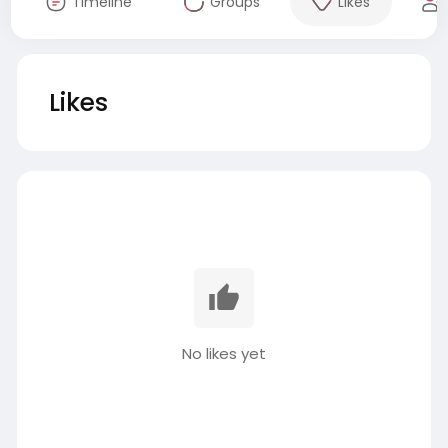
Timeline
Groups
Likes
Likes
No likes yet