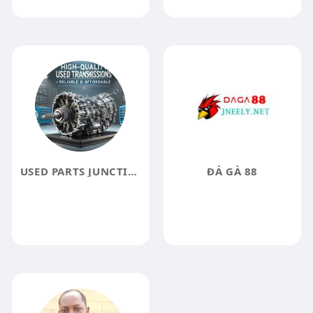
USED PARTS JUNCTION
ĐÁ GÀ 88