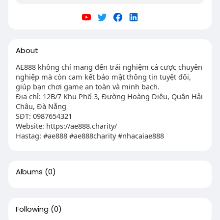
About
AE888 không chỉ mang đến trải nghiệm cá cược chuyên
nghiệp mà còn cam kết bảo mật thông tin tuyệt đối,
giúp bạn chơi game an toàn và minh bạch.
Địa chỉ: 12B/7 Khu Phố 3, Đường Hoàng Diệu, Quận Hải
Châu, Đà Nẵng
SĐT: 0987654321
Website: https://ae888.charity/
Hastag: #ae888 #ae888charity #nhacaiae888
Albums
(0)
Following
(0)