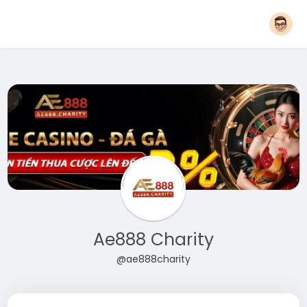
Ae888 Charity
@ae888charity