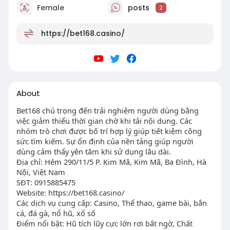
Female
posts
2
https://bet168.casino/
About
Bet168 chú trọng đến trải nghiệm người dùng bằng
việc giảm thiểu thời gian chờ khi tải nội dung. Các
nhóm trò chơi được bố trí hợp lý giúp tiết kiệm công
sức tìm kiếm. Sự ổn định của nền tảng giúp người
dùng cảm thấy yên tâm khi sử dụng lâu dài.
Địa chỉ: Hẻm 290/11/5 P. Kim Mã, Kim Mã, Ba Đình, Hà
Nội, Việt Nam
SĐT: 0915885475
Website: https://bet168.casino/
Các dịch vụ cung cấp: Casino, Thể thao, game bài, bắn
cá, đá gà, nổ hũ, xổ số
Điểm nổi bật: Hũ tích lũy cực lớn rơi bất ngờ, Chất