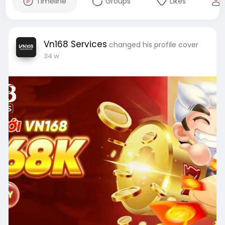
Timeline
Groups
Likes
Vn168 Services
changed his profile cover
34 w