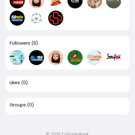
Followers
(6)
Likes
(0)
Groups
(0)
© 2026 CulturesBook