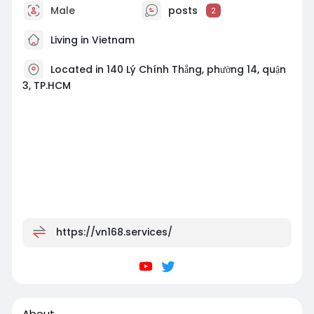
Male
posts
2
Living in Vietnam
Located in 140 Lý Chính Thắng, phường 14, quận
3, TP.HCM
https://vn168.services/
About