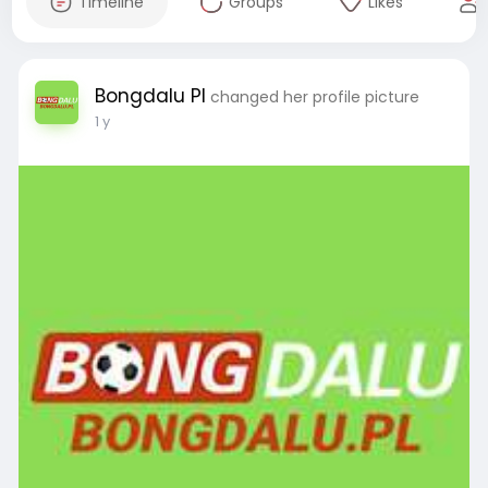
Timeline
Groups
Likes
Bongdalu Pl
changed her profile picture
1 y