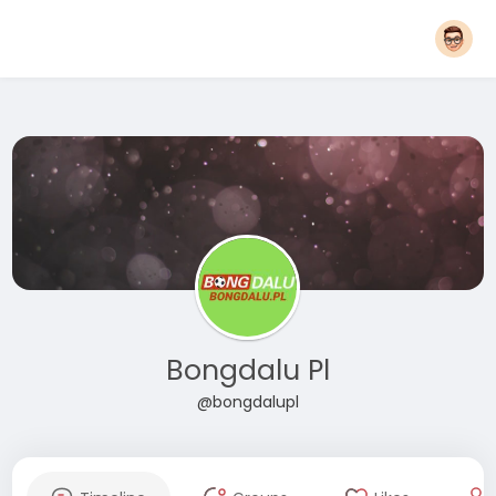
Bongdalu Pl
@bongdalupl