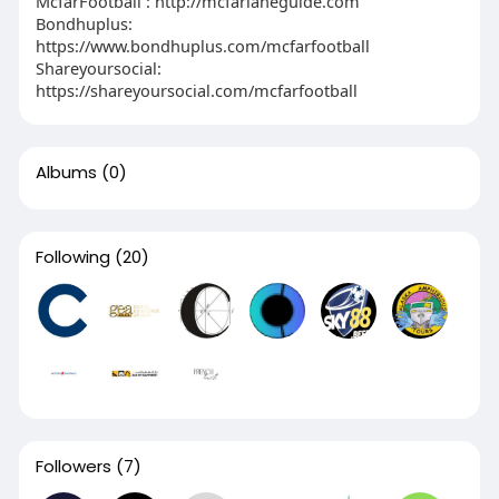
McfarFootball : http://mcfarlaneguide.com
Bondhuplus:
https://www.bondhuplus.com/mcfarfootball
Shareyoursocial:
https://shareyoursocial.com/mcfarfootball
Albums
(0)
Following
(20)
Followers
(7)