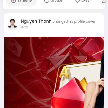
Timeline
Groups
Likes
Nguyen Thanh
changed his profile cover
37 w