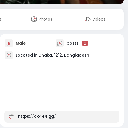
s
Photos
Videos
Male
posts
2
Located in Dhaka, 1212, Bangladesh
https://ck444.gg/