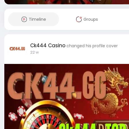
Timeline
Groups
Ck444 Casino
changed his profile cover
22 w