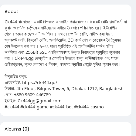
About
Ck444 বাংলাদেশে একটি বিশ্বস্ত অনলাইন গ্যাম্বলিং ও ক্রিকেট বেটিং প্ল্যাটফর্ম, যা
কুরাসাও গেমিং কর্তৃপক্ষের লাইসেন্সের অধীনে বৈধভাবে পরিচালিত হয়। ইউরোপীয়
খেলোয়াড়দের কাছেও এটি জনপ্রিয়। এখানে স্পোর্টস বেটিং, লাইভ ক্যাসিনো,
জ্যাকপট স্লট, ক্রিকেট বেটিং, অ্যাভিয়েটর, 3D কার্ড গেম ও কেনোসহ বৈচিত্র্যময়
গেম উপভোগ করা যায়। ২০২২ সালে প্রতিষ্ঠিত এই প্ল্যাটফর্মটির সার্ভার মাল্টায়
অবস্থিত এবং 256Bit SSL এনক্রিপশনসহ উন্নত নিরাপত্তা প্রযুক্তি ব্যবহার
করে। Ck444.gg ডেস্কটপ ও মোবাইল উভয়ের জন্য অপ্টিমাইজড এবং সহজ
রেজিস্ট্রেশন, দ্রুত লেনদেন ও বিকাশ, নগদসহ স্থানীয় পেমেন্ট সুবিধা প্রদান করে।
বিস্তারিত তথ্য:
ওয়েবসাইট: https://ck444.gg/
ঠিকানা: 4th Floor, Bilquis Tower, 6, Dhaka, 1212, Bangladesh
ফোন: +880 9609-446789
ইমেইল:
Ck444gg@gmail.com
#ck444 #ck444_game #ck444_bet #ck444_casino
Albums
(0)