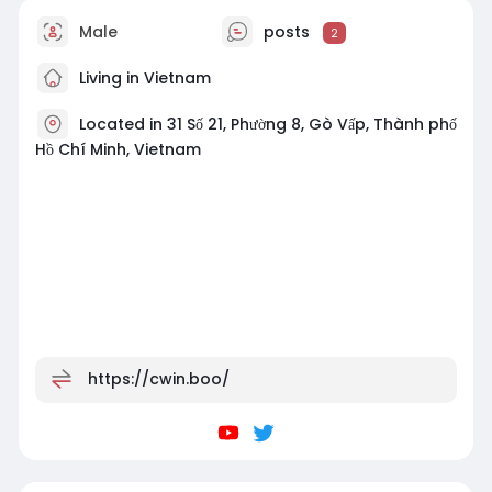
Male
posts
2
Living in Vietnam
Located in 31 Số 21, Phường 8, Gò Vấp, Thành phố
Hồ Chí Minh, Vietnam
https://cwin.boo/