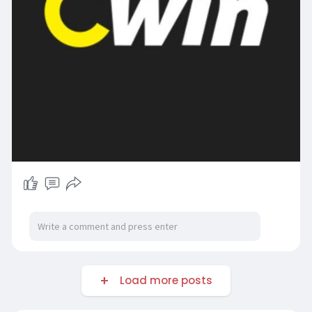
Load more posts