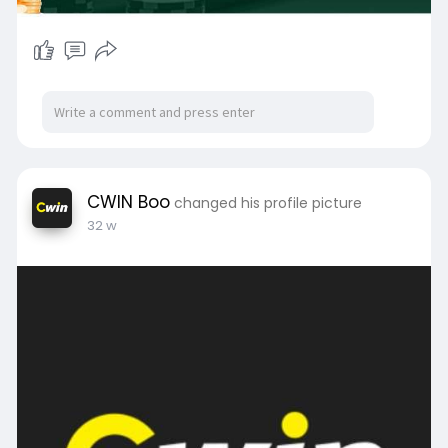
CWIN Boo
changed his profile picture
32 w