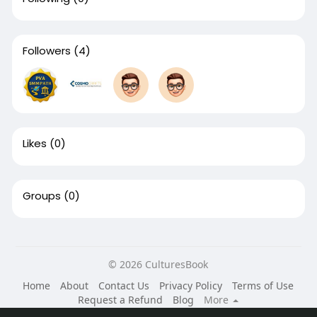
Followers
(4)
Likes
(0)
Groups
(0)
© 2026 CulturesBook
Home
About
Contact Us
Privacy Policy
Terms of Use
Request a Refund
Blog
More