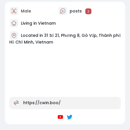
Male
posts
2
Living in Vietnam
Located in 31 Số 21, Phường 8, Gò Vấp, Thành phố
Hồ Chí Minh, Vietnam
https://cwin.boo/