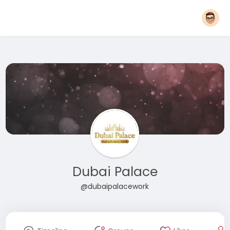
Dubai Palace
@dubaipalacework