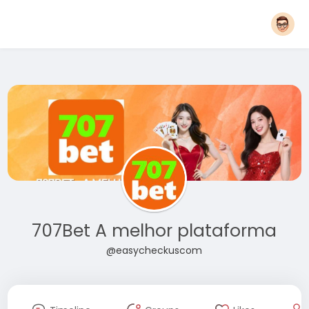
707Bet A melhor plataforma
@easycheckuscom