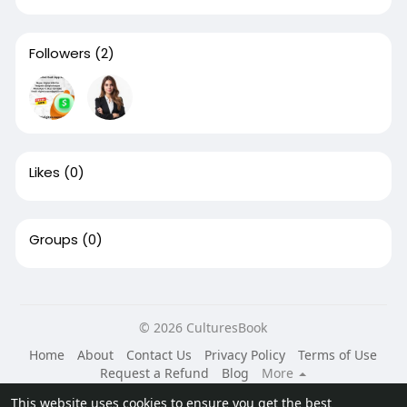
Followers
(2)
Likes
(0)
Groups
(0)
© 2026 CulturesBook
Home
About
Contact Us
Privacy Policy
Terms of Use
Request a Refund
Blog
More
Language
This website uses cookies to ensure you get the best