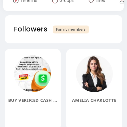
Timeline
Groups
Likes
Followers
Family members
BUY VERIFIED CASH APP ACCOUNT - DIGITAL USA PRO
AMELIA CHARLOTTE