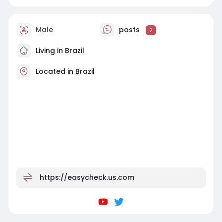
Male
posts
2
Living in Brazil
Located in Brazil
https://easycheck.us.com