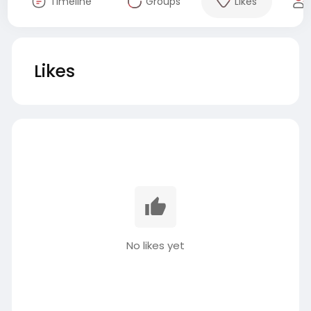
Timeline
Groups
Likes
Likes
No likes yet