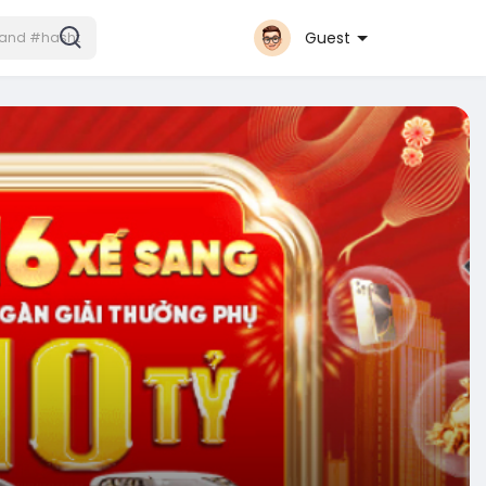
Guest