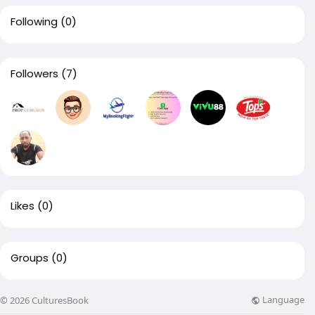
Following
(0)
Followers
(7)
Likes
(0)
Groups
(0)
Language
© 2026 CulturesBook