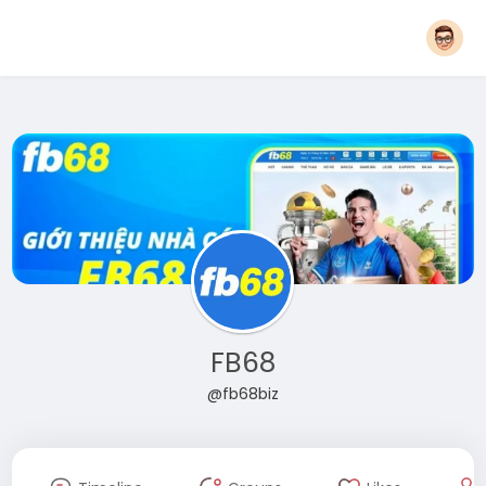
FB68
@fb68biz