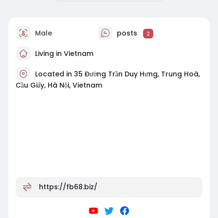
Male
posts
2
Living in Vietnam
Located in 35 Đường Trần Duy Hưng, Trung Hoà,
Cầu Giấy, Hà Nội, Vietnam
https://fb68.biz/