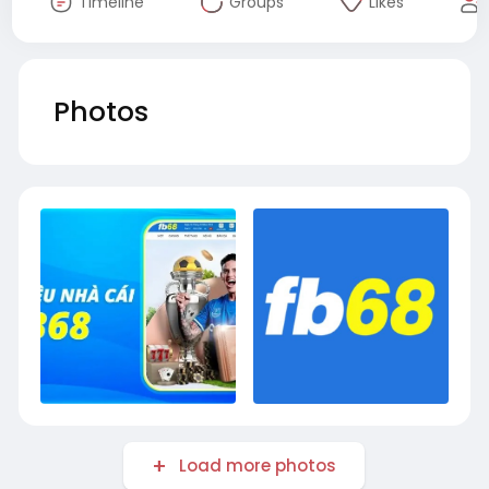
Timeline
Groups
Likes
Photos
Load more photos