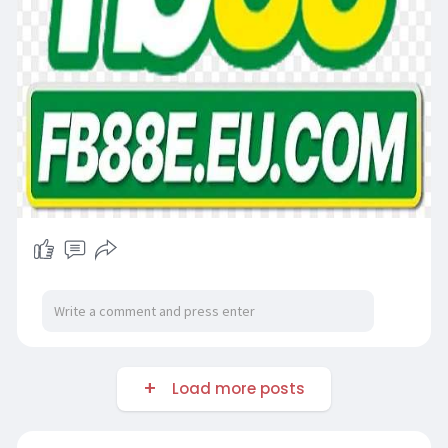
Load more posts