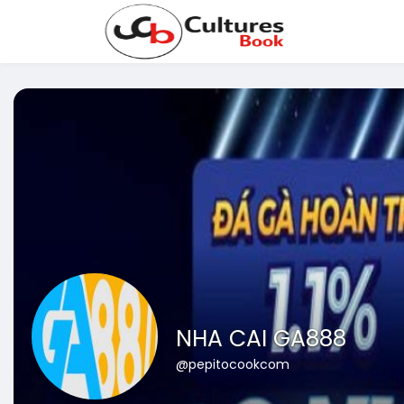
NHA CAI GA888
@pepitocookcom