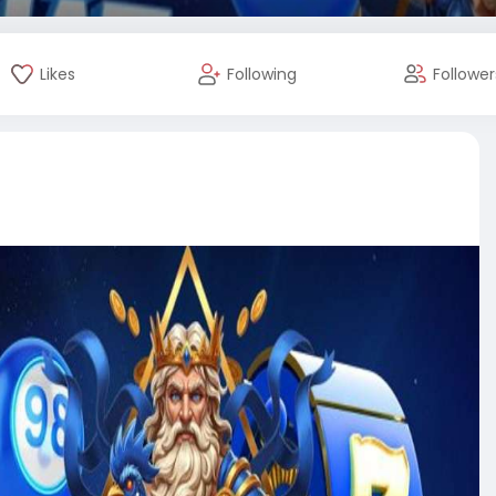
Likes
Following
Follower