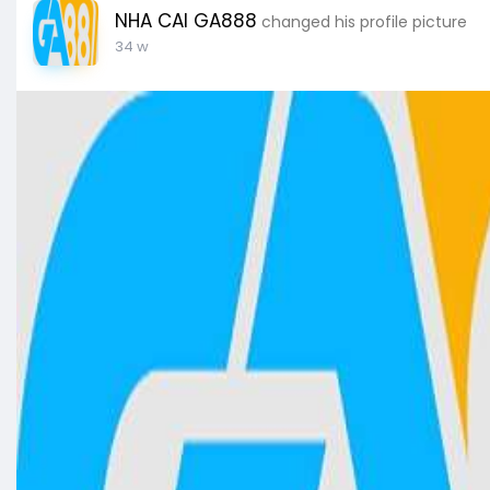
NHA CAI GA888
changed his profile picture
34 w