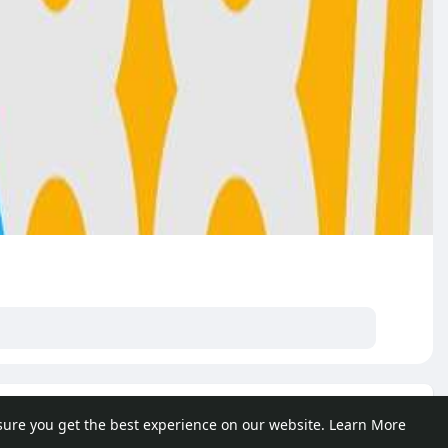
e posts
sure you get the best experience on our website.
Learn More