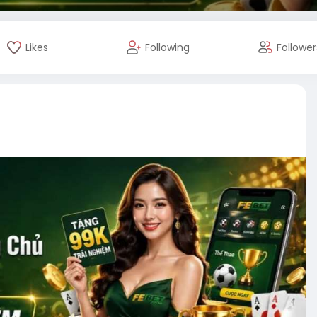
Likes
Following
Follower