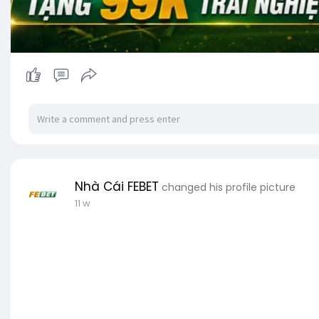
Nhà Cái FEBET
changed his profile picture
11 w