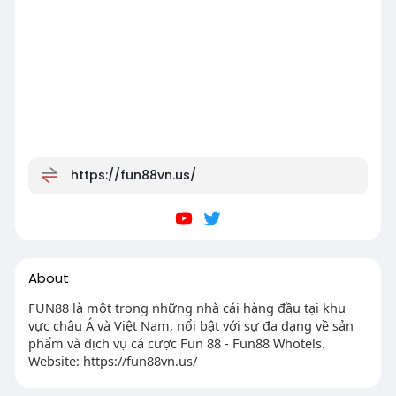
https://fun88vn.us/
About
FUN88 là một trong những nhà cái hàng đầu tại khu
vực châu Á và Việt Nam, nổi bật với sự đa dạng về sản
phẩm và dịch vụ cá cược Fun 88 - Fun88 Whotels.
Website: https://fun88vn.us/