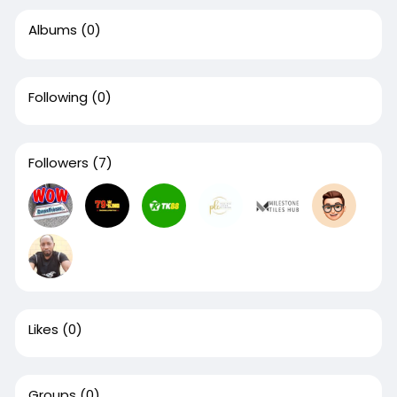
Albums
(0)
Following
(0)
Followers
(7)
Likes
(0)
Groups
(0)