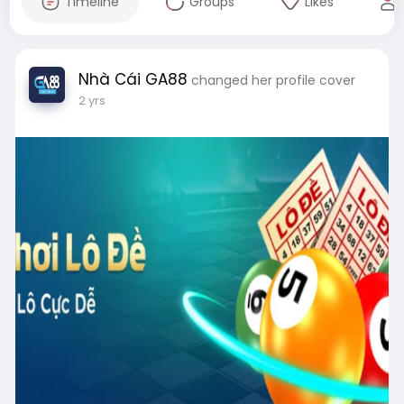
Timeline
Groups
Likes
Nhà Cái GA88
changed her profile cover
2 yrs