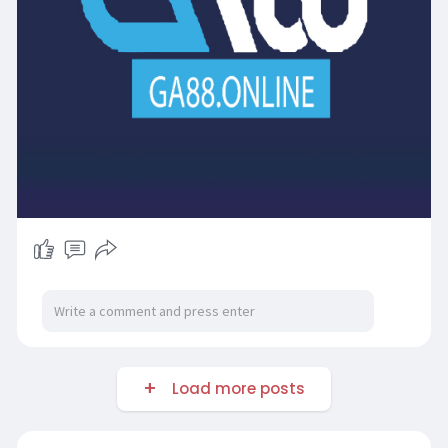
Load more posts