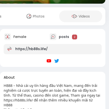
s
Photos
Videos
Female
posts
2
https://hb88s.life/
About
HB88 – Nhà cái uy tín hàng đầu Việt Nam, mang đến trải
nghiệm cá cược trực tuyến an toàn, hiện đại và đầy kịch
tính. Từ thể thao, casino đến slot game, Tham gia ngay tại
https://hb88s.life/ để nhận thêm nhiều khuyến mãi từ
HB88