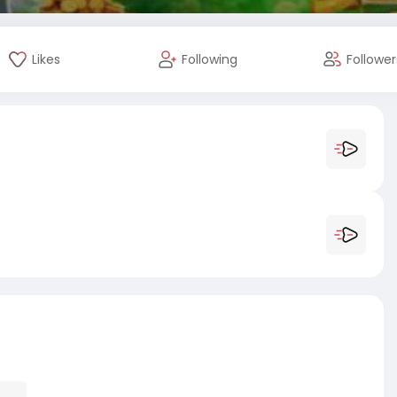
Likes
Following
Follower