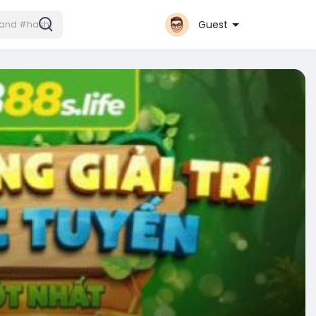
Guest