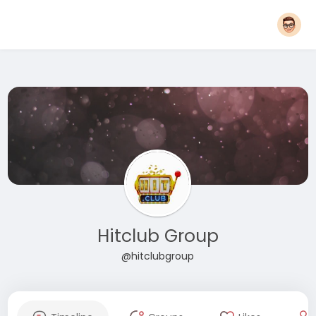
Hitclub Group
@hitclubgroup