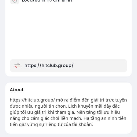
https://hitclub.group/
About
https://hitclub.group/ mở ra điểm đến giải trí trực tuyến
được nhiều người tin chọn. Lịch khuyến mãi dày đặc
giúp tối ưu giá trị khi tham gia. Nền tảng tối ưu hiệu
năng cho cảm giác chơi liền mạch. Hạ tầng an ninh tiên
tiến giữ vững sự riêng tư của tài khoản.