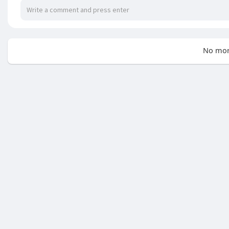
No mor