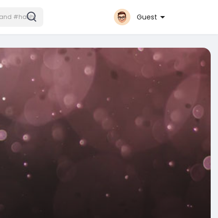
Guest