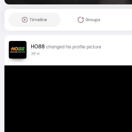
Timeline
Groups
HO88
changed his profile picture
38 w